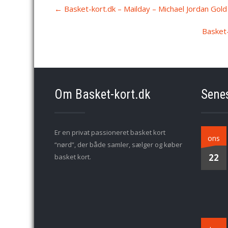
Post
←
Basket-kort.dk – Mailday – Michael Jordan Gold
navigation
Basket-
Om Basket-kort.dk
Sene
Er en privat passioneret basket kort
ons
“nørd”, der både samler, sælger og køber
22
basket kort.