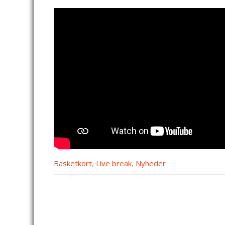
Basketkort
,
Live break
,
Nyheder