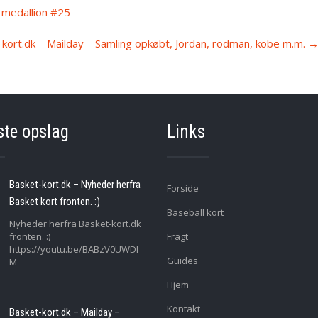
 medallion #25
kort.dk – Mailday – Samling opkøbt, Jordan, rodman, kobe m.m.
ste opslag
Links
Basket-kort.dk – Nyheder herfra
Forside
Basket kort fronten. :)
Baseball kort
Nyheder herfra Basket-kort.dk
fronten. :)
Fragt
https://youtu.be/BABzV0UWDI
Guides
M
Hjem
Kontakt
Basket-kort.dk – Mailday –