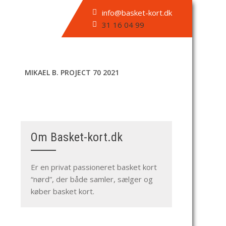
info@basket-kort.dk
31 16 04 99
MIKAEL B. PROJECT 70 2021
Om Basket-kort.dk
,
Er en privat passioneret basket kort
“nørd”, der både samler, sælger og
køber basket kort.