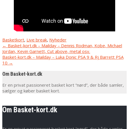
Basketkort
,
Live break
,
Nyheder
Post
←
Basket-kort.dk – Mailday – Dennis Rodman, Kobe, Michael
Jordan, Kevin Garnett, Cut above, metal osv.
navigation
Basket-kort.dk – Mailday – Luka Donic PSA 9 & Rj Barrett PSA
10
→
Om Basket-kort.dk
Er en privat passioneret basket kort “nørd”, der både samler,
sælger og køber basket kort.
Om Basket-kort.dk
Er en privat passioneret basket kort “nørd”, der både samler,