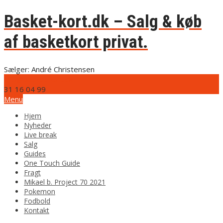
Basket-kort.dk – Salg & køb
af basketkort privat.
Sælger: André Christensen
info@basket-kort.dk
31 16 04 99
Menu
Hjem
Nyheder
Live break
Salg
Guides
One Touch Guide
Fragt
Mikael b. Project 70 2021
Pokemon
Fodbold
Kontakt