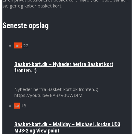
sælger og køber basket kort.
Seneste opslag
ons
22
Basket-kort.dk – Nyheder herfra Basket kort
fronten. :)
Nyheder herfra Basket-kort.dk fronten. :)
https://youtu.be/BABzV0UWDIM
lør
18
Basket-kort.dk – Mailday – Michael Jordan UD3
MJ3-2 og View point