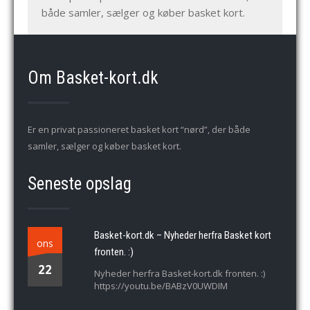
både samler, sælger og køber basket kort.
Om Basket-kort.dk
Er en privat passioneret basket kort “nørd”, der både
samler, sælger og køber basket kort.
Seneste opslag
Basket-kort.dk – Nyheder herfra Basket kort
ons
fronten. :)
22
Nyheder herfra Basket-kort.dk fronten. :)
https://youtu.be/BABzV0UWDIM