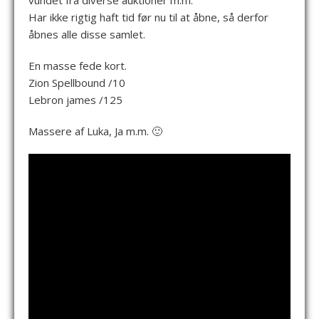
vundet fra diverse auktioner m.m.
Har ikke rigtig haft tid før nu til at åbne, så derfor
åbnes alle disse samlet.
En masse fede kort.
Zion Spellbound /10
Lebron james /125
Massere af Luka, Ja m.m. 🙂