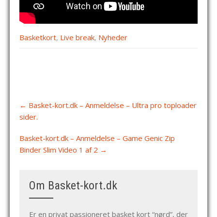
Basketkort
,
Live break
,
Nyheder
Post
←
Basket-kort.dk – Anmeldelse – Ultra pro toploader
navigation
sider.
Basket-kort.dk – Anmeldelse – Game Genic Zip
Binder Slim Video 1 af 2
→
Om Basket-kort.dk
Er en privat passioneret basket kort “nørd”, der