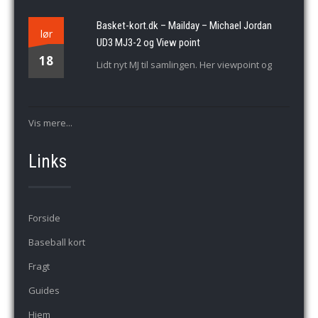
Basket-kort.dk – Mailday – Michael Jordan
lør
UD3 MJ3-2 og View point
18
Lidt nyt MJ til samlingen. Her viewpoint og
Vis mere...
Links
Forside
Baseball kort
Fragt
Guides
Hjem