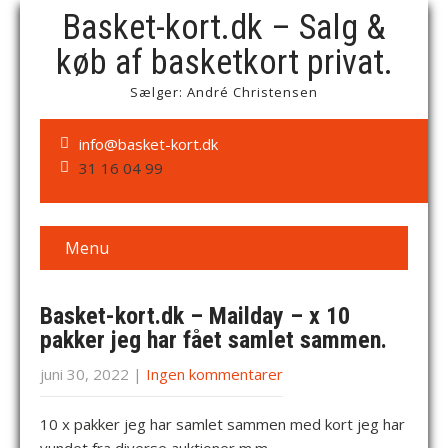
Basket-kort.dk – Salg &
køb af basketkort privat.
Sælger: André Christensen
info@basket-kort.dk
31 16 04 99
Menu
Basket-kort.dk – Mailday – x 10
pakker jeg har fået samlet sammen.
juni 30, 2022
|
Ingen kommentarer
10 x pakker jeg har samlet sammen med kort jeg har